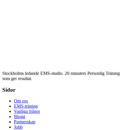
E-post
Företag
Antal medarbetare
Berätta mer
Skicka förfrågan
Intresserad av samarbete?
Läs mer om våra partnerskap
Stockholms ledande EMS-studio. 20 minuters Personlig Träning
som ger resultat.
Sidor
Om oss
EMS-träning
Vanliga frågor
Blogg
Partnerskap
Jobb