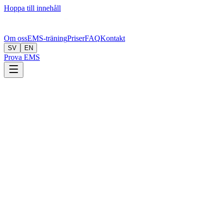
Hoppa till innehåll
Om oss
EMS-träning
Priser
FAQ
Kontakt
SV
EN
Prova EMS
Vad kan Bionic erbjuda?
Med elektrisk muskelstimulering (EMS) får dina medarbetare ett
högintensivt helkroppspass på 20 minuter. Det gör det lättare att få
träningen att bli av, även i en full kalender.
Det här ingår hos oss: