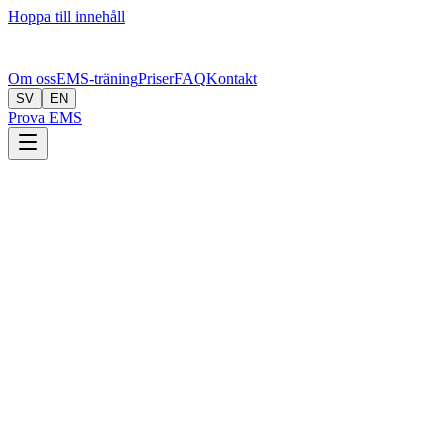
Hoppa till innehåll
Om oss
EMS-träning
Priser
FAQ
Kontakt
SV
EN
Prova EMS
←
Tillbaka till bloggen
Vanliga frågor
Är EMS-träning farligt? Risker och vad
du bör veta
Erik Axelsson
|
4 mars 2026
Den korta versionen
Nej, EMS-träning är inte farligt under professionell handledning
med certifierad utrustning. Metoden har använts inom sjukvård och
rehabilitering i över 50 år och det finns ett stort antal studier som
bekräftar säkerheten.